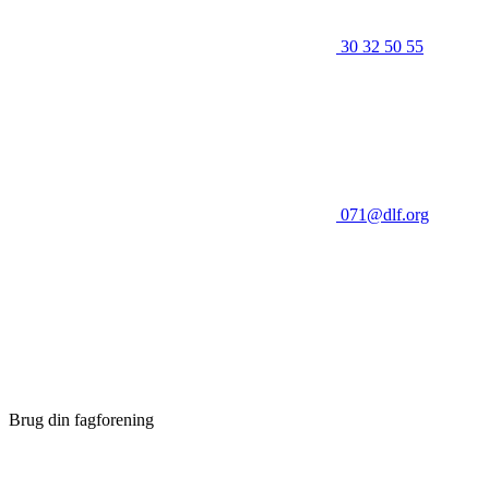
30 32 50 55
071@dlf.org
Brug din fagforening