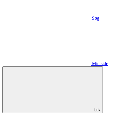
Søg
Min side
Luk