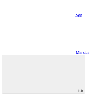
Søg
Min side
Luk