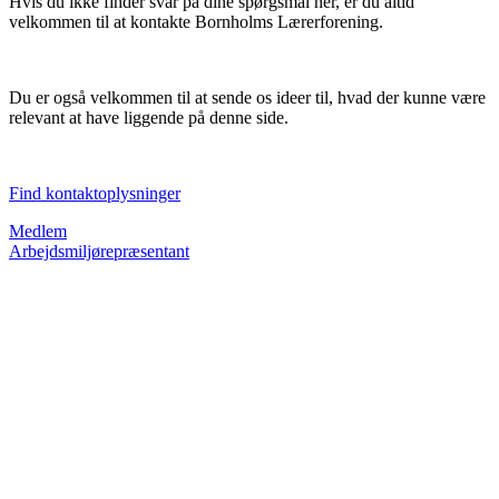
Hvis du ikke finder svar på dine spørgsmål her, er du altid
velkommen til at kontakte Bornholms Lærerforening.
Du er også velkommen til at sende os ideer til, hvad der kunne være
relevant at have liggende på denne side.
Find kontaktoplysninger
Medlem
Arbejdsmiljørepræsentant